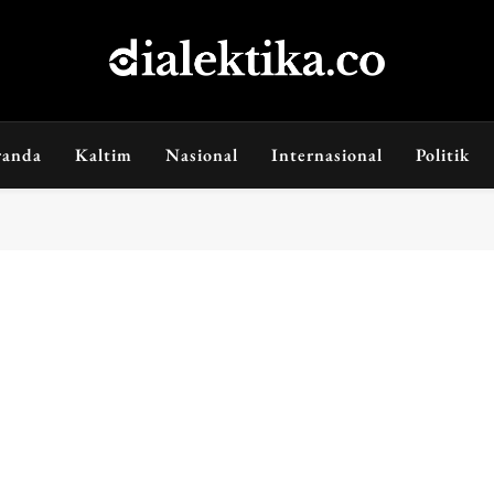
dialektika
Selaras Kata, Sebenar Fakta
randa
Kaltim
Nasional
Internasional
Politik