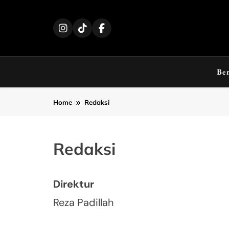
Skip
to
content
Be
Home
Redaksi
Redaksi
Direktur
Reza Padillah