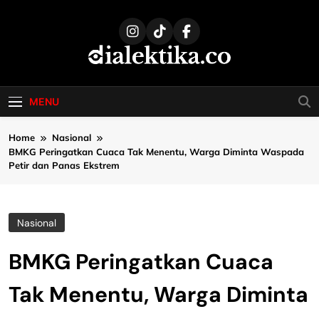
Skip
to
content
dialektika
Selaras Kata, Sebenar Fakta
MENU
Home
Nasional
BMKG Peringatkan Cuaca Tak Menentu, Warga Diminta Waspada
Petir dan Panas Ekstrem
Nasional
BMKG Peringatkan Cuaca
Tak Menentu, Warga Diminta