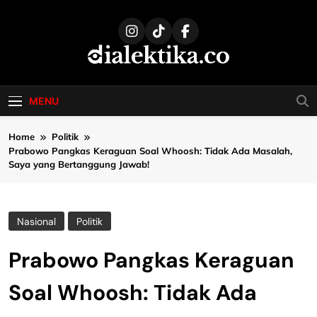
Skip
to
content
dialektika
Selaras Kata, Sebenar Fakta
MENU
Home
Politik
Prabowo Pangkas Keraguan Soal Whoosh: Tidak Ada Masalah,
Saya yang Bertanggung Jawab!
Nasional
Politik
Prabowo Pangkas Keraguan
Soal Whoosh: Tidak Ada