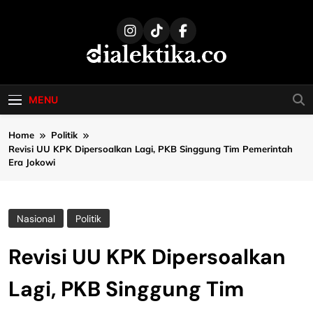
Skip
to
content
dialektika
Selaras Kata, Sebenar Fakta
MENU
Home
Politik
Revisi UU KPK Dipersoalkan Lagi, PKB Singgung Tim Pemerintah
Era Jokowi
Nasional
Politik
Revisi UU KPK Dipersoalkan
Lagi, PKB Singgung Tim