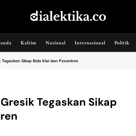
dialektika
Selaras Kata, Sebenar Fakta
randa
Kaltim
Nasional
Internasional
Politik
 Tegaskan Sikap Bela Kiai dan Pesantren
 Gresik Tegaskan Sikap
tren