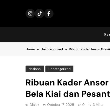
Skip
to
content
Be
Home
Uncategorized
Ribuan Kader Ansor Gresik
Nasional
Uncategorized
Ribuan Kader Ansor
Bela Kiai dan Pesan
Dialek
October 17, 2025
0
3 Mins