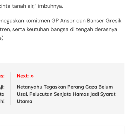
inta tanah air,” imbuhnya.
i menegaskan komitmen GP Ansor dan Banser Gresik
ren, serta keutuhan bangsa di tengah derasnya
e)
s:
Next:
i:
Netanyahu Tegaskan Perang Gaza Belum
ta
Usai, Pelucutan Senjata Hamas Jadi Syarat
h!
Utama