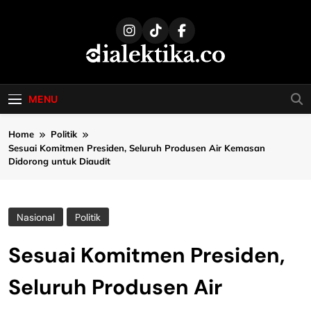
Skip
to
content
dialektika
Selaras Kata, Sebenar Fakta
MENU
Home
Politik
Sesuai Komitmen Presiden, Seluruh Produsen Air Kemasan
Didorong untuk Diaudit
Nasional
Politik
Sesuai Komitmen Presiden,
Seluruh Produsen Air