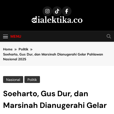
Skip
to
content
dialektika
Selaras Kata, Sebenar Fakta
MENU
Home
Politik
Soeharto, Gus Dur, dan Marsinah Dianugerahi Gelar Pahlawan
Nasional 2025
Nasional
Politik
Soeharto, Gus Dur, dan
Marsinah Dianugerahi Gelar