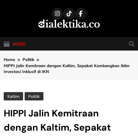
Skip
to
content
dialektika
Selaras Kata, Sebenar Fakta
MENU
Home
Politik
HIPPI Jalin Kemitraan dengan Kaltim, Sepakat Kembangkan Iklim
Investasi Inklusif di IKN
Kaltim
Politik
HIPPI Jalin Kemitraan
dengan Kaltim, Sepakat