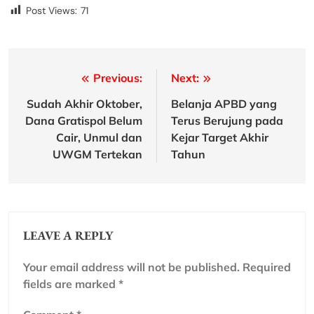
Post Views:
71
Post
Previous:
Next:
navigation
Sudah Akhir Oktober,
Belanja APBD yang
Dana Gratispol Belum
Terus Berujung pada
Cair, Unmul dan
Kejar Target Akhir
UWGM Tertekan
Tahun
LEAVE A REPLY
Your email address will not be published.
Required
fields are marked
*