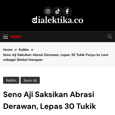
Skip
to
content
dialektika
Selaras Kata, Sebenar Fakta
MENU
Home
Kaltim
Seno Aji Saksikan Abrasi Derawan, Lepas 30 Tukik Penyu ke Laut
sebagai Simbol Harapan
Kaltim
Seno Aji
Seno Aji Saksikan Abrasi
Derawan, Lepas 30 Tukik