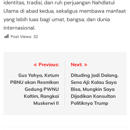
identitas, tradisi, dan ruh perjuangan Nahdlatul
Ulama di abad kedua, sekaligus membawa manfaat
yang lebih luas bagi umat, bangsa, dan dunia
internasional.
Post Views:
32
Post
Previous:
Next:
navigation
Gus Yahya, Ketum
Dituding Jadi Dalang,
PBNU akan Resmikan
Seno Aji: Kalau Saya
Gedung PWNU
Bisa, Mungkin Saya
Kaltim, Rangkai
Dijadikan Konsultan
Muskerwi II
Politiknya Trump