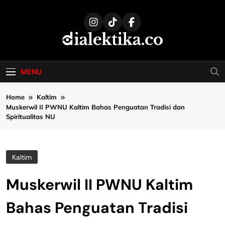
Skip
to
content
dialektika
Selaras Kata, Sebenar Fakta
MENU
Home
Kaltim
Muskerwil II PWNU Kaltim Bahas Penguatan Tradisi dan
Spiritualitas NU
Kaltim
Muskerwil II PWNU Kaltim
Bahas Penguatan Tradisi