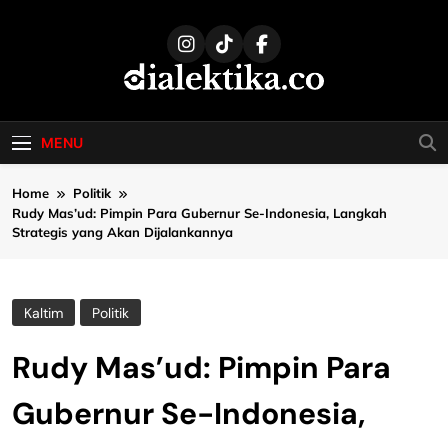
Skip
to
content
dialektika
Selaras Kata, Sebenar Fakta
MENU
Home
Politik
Rudy Mas’ud: Pimpin Para Gubernur Se-Indonesia, Langkah
Strategis yang Akan Dijalankannya
Kaltim
Politik
Rudy Mas’ud: Pimpin Para
Gubernur Se-Indonesia,