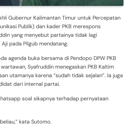
li Gubernur Kalimantan Timur untuk Percepatan
nikasi Publik) dan kader PKB merespons
din yang menyebut partainya tidak lagi
ji pada Pilgub mendatang.
 pada agenda buka bersama di Pendopo DPW PKB
an wartawan, Syafruddin menegaskan PKB Kaltim
an utamanya karena “sudah tidak sejalan”. Ia juga
at dari internal partai.
a whatsapp soal sikapnya terhadap pernyataan
beliau,” kata Sutomo.