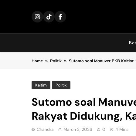
Skip
to
content
Be
Home
Politik
Sutomo soal Manuver PKB Kaltim: “
Kaltim
Politik
Sutomo soal Manuver
Rakyat Didukung, Ka
Chandra
March 3, 2026
0
4 Mins