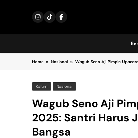
Skip
to
content
Be
Home
Nasional
Wagub Seno Aji Pimpin Upacara 
Kaltim
Nasional
Wagub Seno Aji Pimp
2025: Santri Harus 
Bangsa