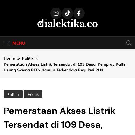
Skip
to
content
dialektika
Selaras Kata, Sebenar Fakta
MENU
Home
Politik
Pemerataan Akses Listrik Tersendat di 109 Desa, Pemprov Kaltim
Usung Skema PLTS Namun Terkendala Regulasi PLN
Kaltim
Politik
Pemerataan Akses Listrik
Tersendat di 109 Desa,