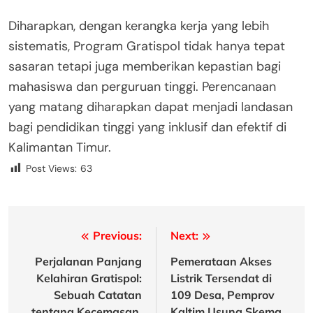
Diharapkan, dengan kerangka kerja yang lebih
sistematis, Program Gratispol tidak hanya tepat
sasaran tetapi juga memberikan kepastian bagi
mahasiswa dan perguruan tinggi. Perencanaan
yang matang diharapkan dapat menjadi landasan
bagi pendidikan tinggi yang inklusif dan efektif di
Kalimantan Timur.
Post Views:
63
Post
Previous:
Next:
navigation
Perjalanan Panjang
Pemerataan Akses
Kelahiran Gratispol:
Listrik Tersendat di
Sebuah Catatan
109 Desa, Pemprov
tentang Kecemasan,
Kaltim Usung Skema