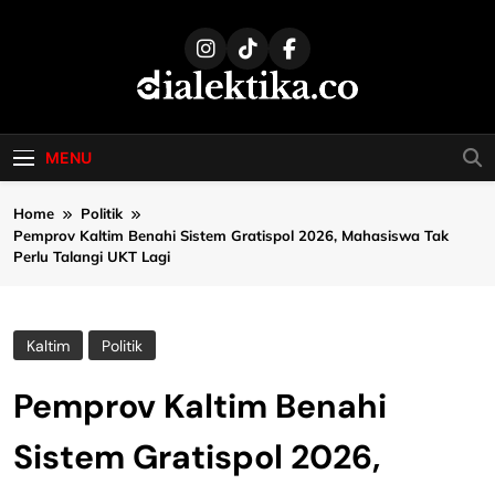
Skip
to
content
dialektika
Selaras Kata, Sebenar Fakta
MENU
Home
Politik
Pemprov Kaltim Benahi Sistem Gratispol 2026, Mahasiswa Tak
Perlu Talangi UKT Lagi
Kaltim
Politik
Pemprov Kaltim Benahi
Sistem Gratispol 2026,