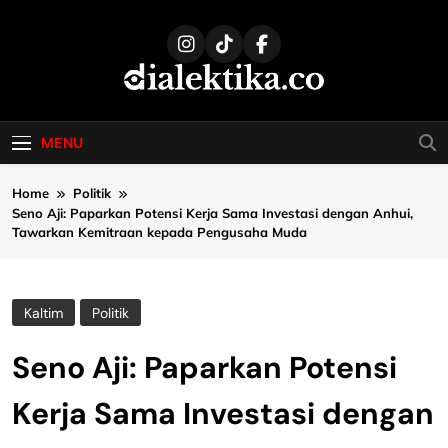
Skip
to
content
dialektika
Selaras Kata, Sebenar Fakta
MENU
Home
Politik
Seno Aji: Paparkan Potensi Kerja Sama Investasi dengan Anhui,
Tawarkan Kemitraan kepada Pengusaha Muda
Kaltim
Politik
Seno Aji: Paparkan Potensi
Kerja Sama Investasi dengan