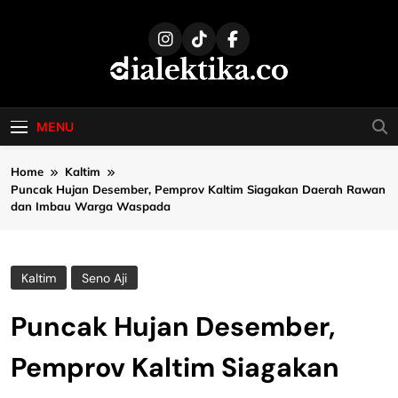
Skip
to
content
dialektika
Selaras Kata, Sebenar Fakta
MENU
Home
Kaltim
Puncak Hujan Desember, Pemprov Kaltim Siagakan Daerah Rawan
dan Imbau Warga Waspada
Kaltim
Seno Aji
Puncak Hujan Desember,
Pemprov Kaltim Siagakan